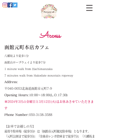
Access
函館元町本店カフェ
八幡坂より徒
歩1分
函館山ロープウェイより徒歩7分
1 minute walk from Hachimanzaka
7 minutes walk
from Hakodate mountain ropeway
​Address:
〒040-0053北海道函館市元町7-9
Opening Hours:
​10:00～18:00(L.O.17:
30)
※2024年3月の
金曜日と3月12日(火)は
お休みさせていただき
ま
す
Phone Number:
050-3138-35
88
【お車でお越しの方】
最寄り駐車場（徒歩3分）は『函館市元町観光駐車場』となります。
「元町公園まで徒歩3分」「金森赤レンガ倉庫まで徒歩7分」「八幡坂ま