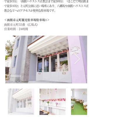
で徒歩3分」「函館ハリストス正教会まで徒歩8分」「はこだて明治館ま
で徒歩10分」と元町公園に近い場所にあり、八幡坂や函館ハリストス正
教会などへのアクセスが便利な駐車場です。
＜
函館市元町観光駐車場
駐車場1＞
函館市元町33番（広場式）
営業時間：24時間